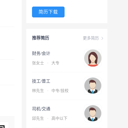
简历下载
推荐简历
更多简历
财务/会计
张女士
·
大专
技工/普工
林先生
·
中专/技校
司机/交通
邱先生
·
高中以下