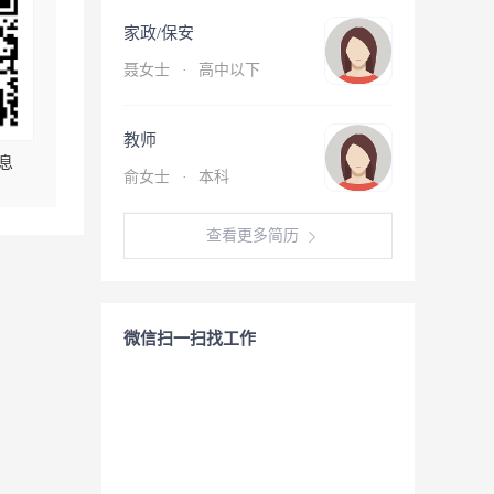
家政/保安
聂女士
·
高中以下
教师
息
俞女士
·
本科
查看更多简历
微信扫一扫找工作