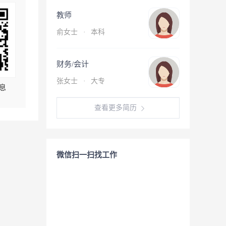
教师
俞女士
·
本科
财务/会计
张女士
·
大专
息
查看更多简历
微信扫一扫找工作