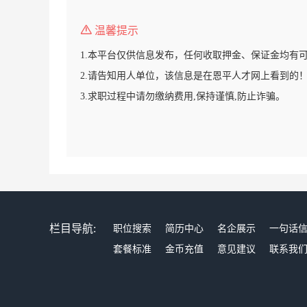
温馨提示
1.本平台仅供信息发布，任何收取押金、保证金均有
2.请告知用人单位，该信息是在恩平人才网上看到的
3.求职过程中请勿缴纳费用,保持谨慎,防止诈骗。
栏目导航:
职位搜索
简历中心
名企展示
一句话
套餐标准
金币充值
意见建议
联系我